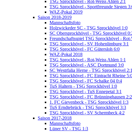
TSG Sprockhövel - Rot-Weiss Ahlen 2:1
TSG Sprockhövel - Sportfrreunde Siegen 3:
WAZ-Pokal 2019
Saison 2018-2019
Mannschaftsfoto
Holzwickeder SC - TSG Sprockhövel 1:0
SC Obersprockhövel - TSG Sprockhövel 0:
Freundschaftsspiel TSG Sprockhövel - Rot
TSG Sprockhövel - SV Hohenlimburg 3:1
TSG Sprockhövel - FC Gütersloh 6:0
WAZ-Pokal 2018
TSG Sprockhövel - Rot-Weiss Ahlen 1:1
TSG Sprockhövel - ASC Dortmund 3:0
SC Westrfalia Herne - TSG Sprockhövel 2:
TSG Sprockhövel - FC Eintracht Rheine 5:
TSG Sprockhövel - FC Schalke 04 0:4
TuS Haltern - TSG Sprockhövel 1:0
TSG Sprockhövel - TuS Ennepetal 3:1
TSG Sprockhövel - FC Brünninghausen 2:2
1. FC Gievenbeck - TSG Sprockhövel 1:3
TuS Erndtebrück - TSG Sprockhövel 3:3
TSG Sprockhövel - SV Schermbeck 4:2
Saison 2017-2018
Mannschaftsfoto
Lüner SV - TSG 1:3