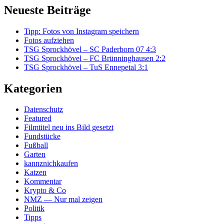
Neueste Beiträge
Tipp: Fotos von Instagram speichern
Fotos aufziehen
TSG Sprockhövel – SC Paderborn 07 4:3
TSG Sprockhövel – FC Brünninghausen 2:2
TSG Sprockhövel – TuS Ennepetal 3:1
Kategorien
Datenschutz
Featured
Filmtitel neu ins Bild gesetzt
Fundstücke
Fußball
Garten
kannznichkaufen
Katzen
Kommentar
Krypto & Co
NMZ — Nur mal zeigen
Politik
Tipps