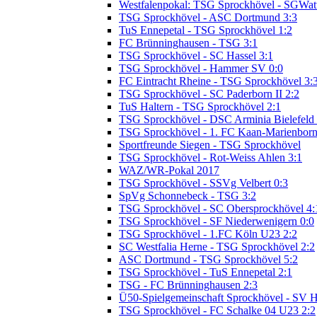
Westfalenpokal: TSG Sprockhövel - SGWatt
TSG Sprockhövel - ASC Dortmund 3:3
TuS Ennepetal - TSG Sprockhövel 1:2
FC Brünninghausen - TSG 3:1
TSG Sprockhövel - SC Hassel 3:1
TSG Sprockhövel - Hammer SV 0:0
FC Eintracht Rheine - TSG Sprockhövel 3:
TSG Sprockhövel - SC Paderborn II 2:2
TuS Haltern - TSG Sprockhövel 2:1
TSG Sprockhövel - DSC Arminia Bielefeld I
TSG Sprockhövel - 1. FC Kaan-Marienborn
Sportfreunde Siegen - TSG Sprockhövel
TSG Sprockhövel - Rot-Weiss Ahlen 3:1
WAZ/WR-Pokal 2017
TSG Sprockhövel - SSVg Velbert 0:3
SpVg Schonnebeck - TSG 3:2
TSG Sprockhövel - SC Obersprockhövel 4:
TSG Sprockhövel - SF Niederwenigern 0:0
TSG Sprockhövel - 1.FC Köln U23 2:2
SC Westfalia Herne - TSG Sprockhövel 2:2
ASC Dortmund - TSG Sprockhövel 5:2
TSG Sprockhövel - TuS Ennepetal 2:1
TSG - FC Brünninghausen 2:3
Ü50-Spielgemeinschaft Sprockhövel - SV 
TSG Sprockhövel - FC Schalke 04 U23 2:2