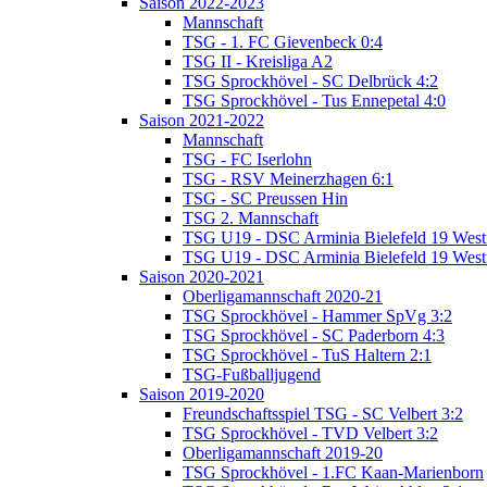
Saison 2022-2023
Mannschaft
TSG - 1. FC Gievenbeck 0:4
TSG II - Kreisliga A2
TSG Sprockhövel - SC Delbrück 4:2
TSG Sprockhövel - Tus Ennepetal 4:0
Saison 2021-2022
Mannschaft
TSG - FC Iserlohn
TSG - RSV Meinerzhagen 6:1
TSG - SC Preussen Hin
TSG 2. Mannschaft
TSG U19 - DSC Arminia Bielefeld 19 West
TSG U19 - DSC Arminia Bielefeld 19 West
Saison 2020-2021
Oberligamannschaft 2020-21
TSG Sprockhövel - Hammer SpVg 3:2
TSG Sprockhövel - SC Paderborn 4:3
TSG Sprockhövel - TuS Haltern 2:1
TSG-Fußballjugend
Saison 2019-2020
Freundschaftsspiel TSG - SC Velbert 3:2
TSG Sprockhövel - TVD Velbert 3:2
Oberligamannschaft 2019-20
TSG Sprockhövel - 1.FC Kaan-Marienborn