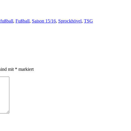
fußball
,
Fußball
,
Saison 15/16
,
Sprockhövel
,
TSG
sind mit
*
markiert